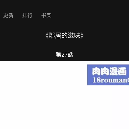
更新
排行
书架
《鄰居的滋味》
第27話