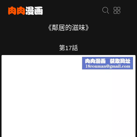
《鄰居的滋味》
第17話