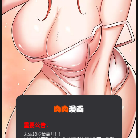
重要公告：
未满18岁请离开！！