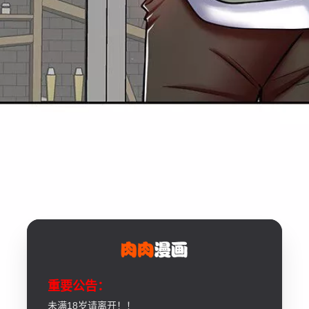
重要公告：
未满18岁请离开！！