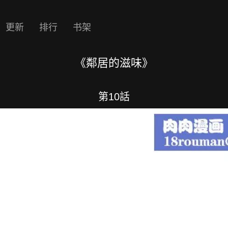
更新
排行
书架
《鄰居的滋味》
第10話