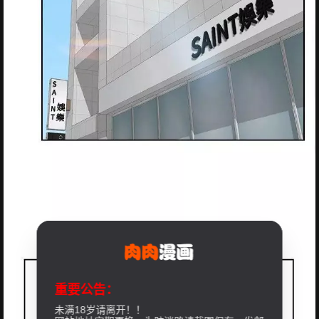
重要公告：
未满18岁请离开！！