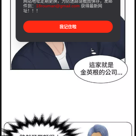
网站地址定期更换，为防迷路请截图保存，发邮
件到：
18rouman@gmail.com
获得最新网
址！！！
我记住啦