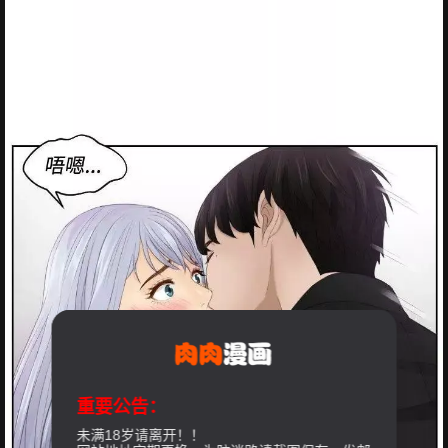
重要公告：
未满18岁请离开！！