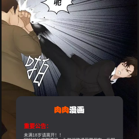
重要公告：
未满18岁请离开！！