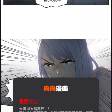
重要公告：
未满18岁请离开！！