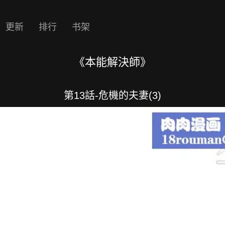
更新
排行
书架
《本能解決師》
第13話-危機的夫妻(3)