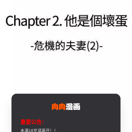
重要公告：
未满18岁请离开！！