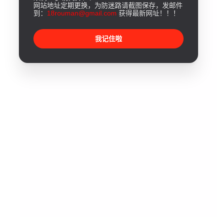
网站地址定期更换，为防迷路请截图保存，发邮件
到：
18rouman@gmail.com
获得最新网址！！！
我记住啦