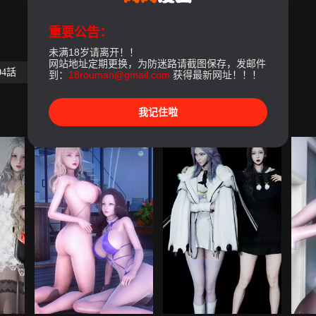
重要公告：
未满18岁请离开！！
网站地址定期更换，为防迷路请截图保存，发邮件
04話
第05話
第06話-最終話
到：
18rouman@gmail.com
获得最新网址！！！
我记住啦