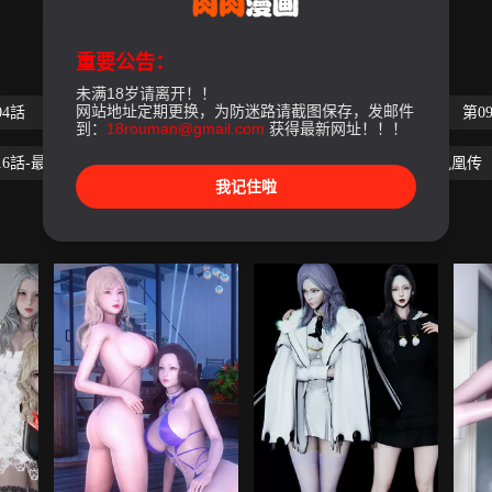
重要公告：
未满18岁请离开！！
网站地址定期更换，为防迷路请截图保存，发邮件
04話
第05話
第06話
第07話
第08話
第0
到：
18rouman@gmail.com
获得最新网址！！！
16話-最終話
badend
外传1
外传2
外传-凤凰传
我记住啦