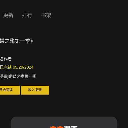
更新
排行
书架
]蝴蝶之殤第一季》
名作者
已完结 05/29/2024
D漫畫]蝴蝶之殤第一季
开始阅读
放入书架