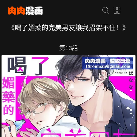
《喝了媚藥的完美男友讓我招架不住！》
第13話