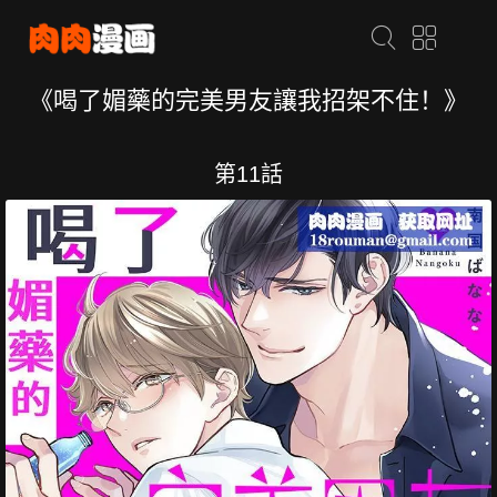
《喝了媚藥的完美男友讓我招架不住！》
第11話