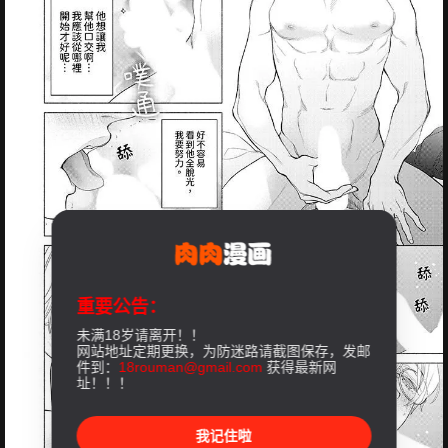
重要公告：
未满18岁请离开！！
网站地址定期更换，为防迷路请截图保存，发邮
件到：
18rouman@gmail.com
获得最新网
址！！！
我记住啦