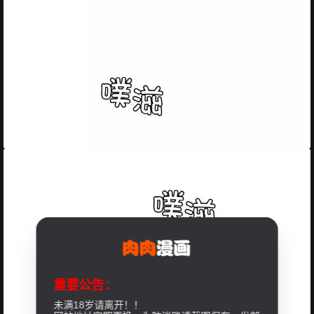
重要公告：
未满18岁请离开！！