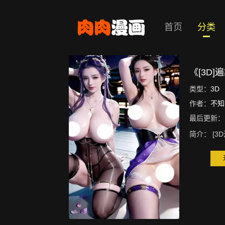
首页
分类
《[3D]
类型：
3D
作者：
不知
最后更新：
简介：
[3