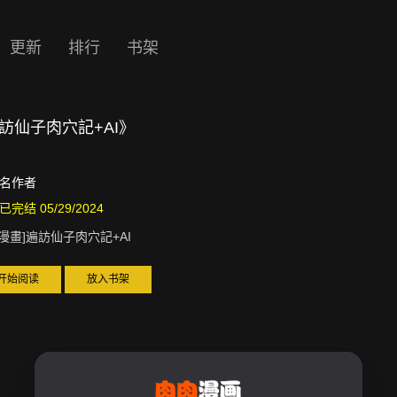
更新
排行
书架
遍訪仙子肉穴記+AI》
名作者
已完结 05/29/2024
D漫畫]遍訪仙子肉穴記+AI
开始阅读
放入书架