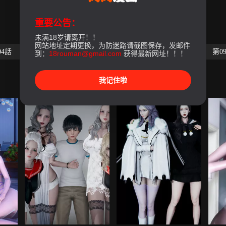
重要公告：
未满18岁请离开！！
网站地址定期更换，为防迷路请截图保存，发邮件
04話
第05話
第06話
第07話
第08話
第0
到：
18rouman@gmail.com
获得最新网址！！！
我记住啦