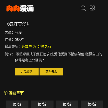
《瘋狂真愛》
类型：
韩漫
作者：
SBOY
最后更新：
连载中 37 分钟之前
简介：
隔壁鄰居成了瘋狂追求者,愛他愛到不惜綁架他,獲得自由的
條件是考上公務員?
开始阅读
放入书架
漫画章节
第1話
第2話
第3話
第4話