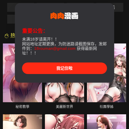
第5話
第6話
第7話
第8話
第9話
重要公告：
热门漫画
未满18岁请离开！！
网站地址定期更换，为防迷路请截图保存，发邮
件到：
18rouman@gmail.com
获得最新网
址！！！
我记住啦
秘密教學
美麗新世界
社團學姊