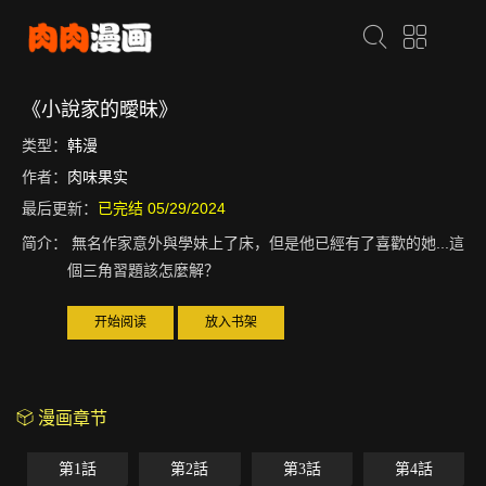
《小說家的曖昧》
类型：
韩漫
作者：
肉味果实
最后更新：
已完结 05/29/2024
简介：
無名作家意外與學妹上了床，但是他已經有了喜歡的她...這
個三角習題該怎麼解？
开始阅读
放入书架
漫画章节
第1話
第2話
第3話
第4話