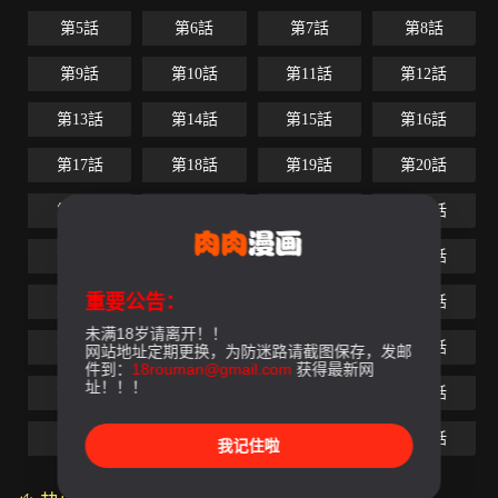
第5話
第6話
第7話
第8話
第9話
第10話
第11話
第12話
第13話
第14話
第15話
第16話
第17話
第18話
第19話
第20話
第21話
第22話
第23話
第24話
第25話
第26話
第27話
第28話
重要公告：
第29話
第30話
第31話
第32話
未满18岁请离开！！
第33話
第34話
第35話
第36話
网站地址定期更换，为防迷路请截图保存，发邮
件到：
18rouman@gmail.com
获得最新网
址！！！
第37話
第38話
第39話
第40話
第41話
第42話
第43話
最終話
我记住啦