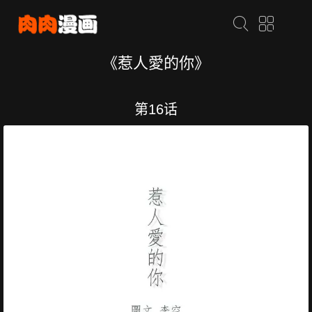
《惹人愛的你》
第16话