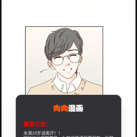
重要公告：
未满18岁请离开！！