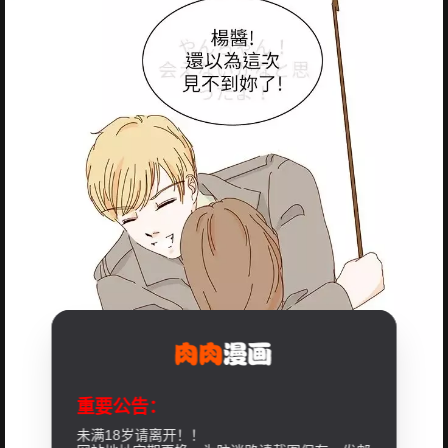
重要公告：
未满18岁请离开！！