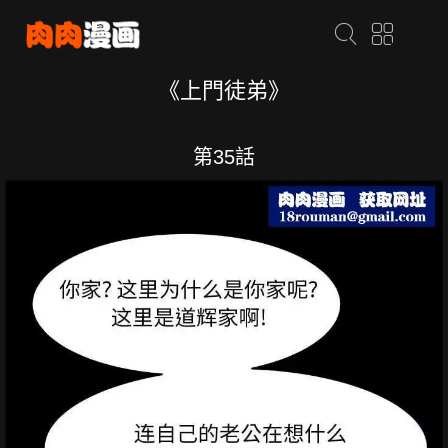
《上門徒弟》
第35話