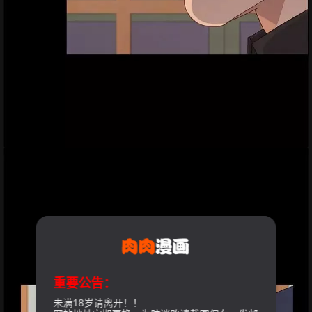
重要公告：
未满18岁请离开！！