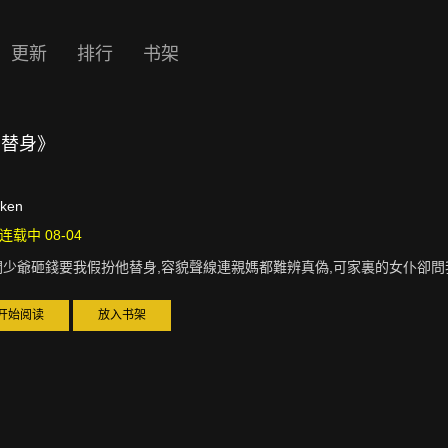
更新
排行
书架
的替身》
uken
连载中 08-04
閥少爺砸錢要我假扮他替身,容貌聲線連親媽都難辨真偽,可家裏的女仆卻問
开始阅读
放入书架