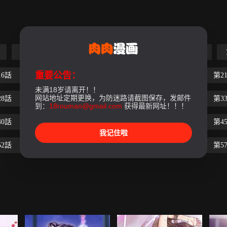
第5話
第6話
第7話
第8話
第9話
重要公告：
16話
第17話
第18話
第19話
第20話
第2
未满18岁请离开！！
网站地址定期更换，为防迷路请截图保存，发邮件
28話
第29話
第30話
第31話
第32話
第3
到：
18rouman@gmail.com
获得最新网址！！！
40話
第41話
第42話
第43話
第44話
第4
我记住啦
52話
第53話
第54話
第55話
第56話
第5