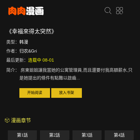
《幸福來得太突然》
类型：
韩漫
作者：
归农&Gri
最后更新：
连载中 08-01
简介：
房東姐姐讓我當她的公寓管理員,而且還要付我高額薪水,只
是她提出的條件有點難以啟齒...
开始阅读
放入书架
漫画章节
第1話
第2話
第3話
第4話