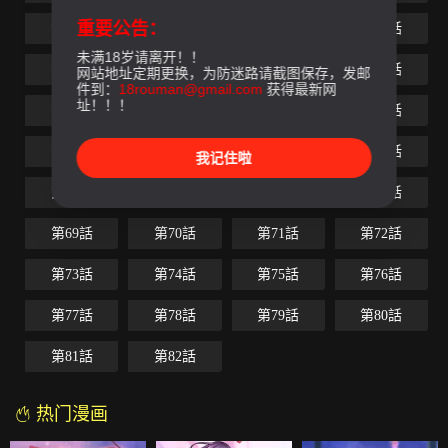
重要公告：
第49話
第50話
第51話
第52話
未满18岁请离开！！
第53話
第54話
第55話
第56話
网站地址定期更换，为防迷路请截图保存，发邮
件到：
18rouman@gmail.com
获得最新网
址！！！
第57話
第58話
第59話
第60話
第61話
第62話
第63話
第64話
我记住啦
第65話
第66話
第67話
第68話
第69話
第70話
第71話
第72話
第73話
第74話
第75話
第76話
第77話
第78話
第79話
第80話
第81話
第82話
热门漫画