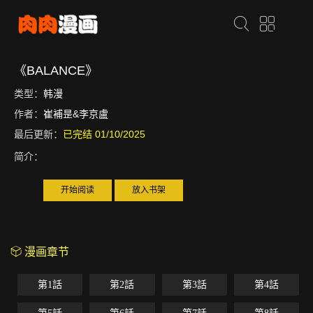
《BALANCE》
类型：
韩漫
作者：
崔補昰&李京盧
最后更新：
已完结 01/10/2025
简介：
开始阅读
放入书架
漫画章节
第1話
第2話
第3話
第4話