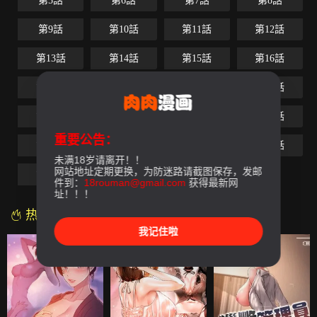
第5話
第6話
第7話
第8話
第9話
第10話
第11話
第12話
第13話
第14話
第15話
第16話
第17話
第18話
第19話
第20話
第21話
第22話
第23話
第24話
重要公告：
第25話
第26話
第27話
第28話
未满18岁请离开！！
网站地址定期更换，为防迷路请截图保存，发邮
第29話
第30話
件到：
18rouman@gmail.com
获得最新网
址！！！
热门漫画
我记住啦