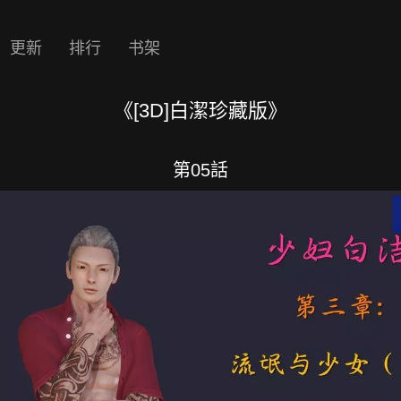
更新
排行
书架
《[3D]白潔珍藏版》
第05話