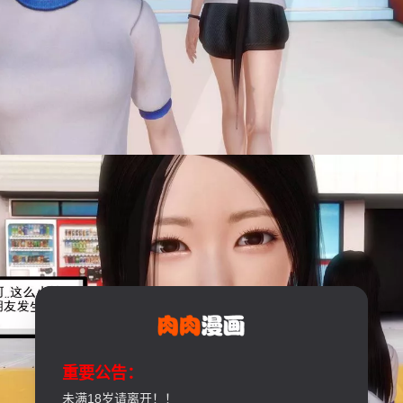
重要公告：
未满18岁请离开！！