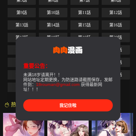
第5話
第6話
第7話
第8話
第9話
第10話
第11話
第12話
第13話
第14話
第15話
第16話
第17話
第18話
第19話
第20話
第21話
第22話
第23話
第24話
第25話
第26話
第27話
第28話
重要公告：
未满18岁请离开！！
第29話
第30話
第31話
第32話
网站地址定期更换，为防迷路请截图保存，发邮
件到：
18rouman@gmail.com
获得最新网
第33話
第34話
第35話
址！！！
热门漫画
我记住啦