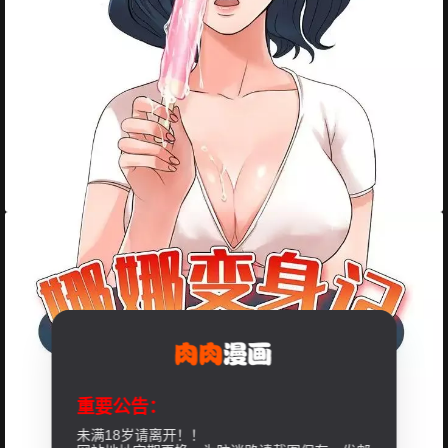
重要公告：
未满18岁请离开！！