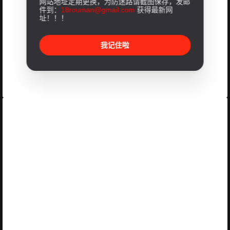
网站地址定期更换，为防迷路请截图保存，发邮
件到：
18rouman@gmail.com
获得最新网
址！！！
我记住啦