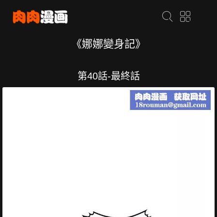
《娜娜變身記》
第40話-最終話