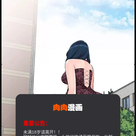
重要公告：
未满18岁请离开！！