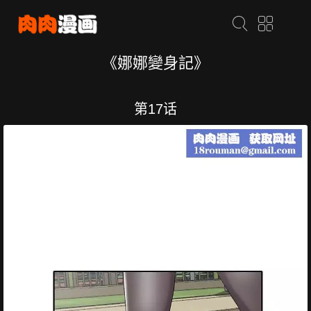
《娜娜變身記》
第17话