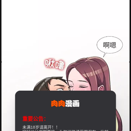
重要公告：
未满18岁请离开！！