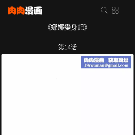
《娜娜變身記》
第14话