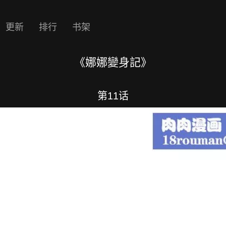
更新
排行
书架
《娜娜變身記》
第11话