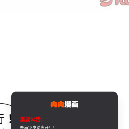
重要公告：
未满18岁请离开！！