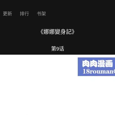
更新
排行
书架
《娜娜變身記》
第9话