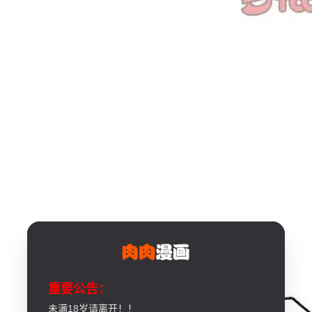
重要公告：
未满18岁请离开！！