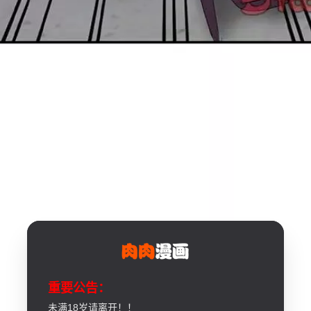
重要公告：
未满18岁请离开！！