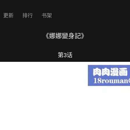
更新
排行
书架
《娜娜變身記》
第3话