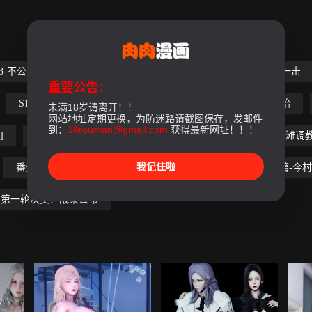
-03-不公平的战斗
S1-04-黑暗前的一丝光明
S1-05-最后一击
重要公告：
S1-10-沦为玩物
S1-11-洋娃娃
S1-12-这只是个开始
未满18岁请离开！！
网站地址定期更换，为防迷路请截图保存，发邮件
到：
18rouman@gmail.com
获得最新网址！！！
]
S2-05-武斗大会初战[下]
S2-06-接触
S2-07-沙滩调
我记住啦
番外篇-不知火舞受辱篇
番外篇-今村篇[上]
番外篇-今村
会第一轮决赛：战果公布