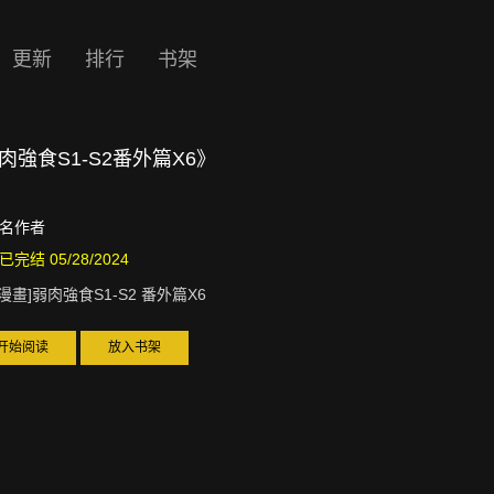
更新
排行
书架
弱肉強食S1-S2番外篇X6》
名作者
已完结 05/28/2024
D漫畫]弱肉強食S1-S2 番外篇X6
开始阅读
放入书架