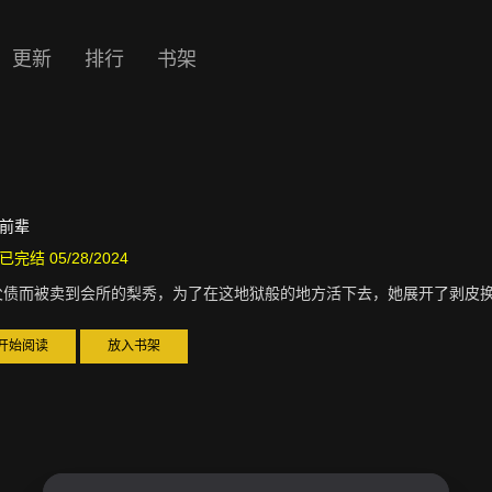
更新
排行
书架
》
前辈
已完结 05/28/2024
父债而被卖到会所的梨秀，为了在这地狱般的地方活下去，她展开了剥皮换骨
开始阅读
放入书架