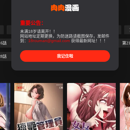
重要公告：
第5話
第6話
第7話
第8話
第9話
未满18岁请离开！！
网站地址定期更换，为防迷路请截图保存，发邮件
到：
18rouman@gmail.com
获得最新网址！！！
16話
第17話
第18話
第19話
第20話
第2
我记住啦
28話
第29話
第30話-第一部完结