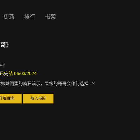
更新
排行
书架
哥哥》
eal
已完结 06/03/2024
对妹妹闺蜜的疯狂暗示，呆笨的哥哥会作何选择...?
开始阅读
放入书架