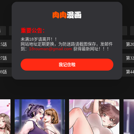
重要公告：
話
第4話
第5話
第6話
第7話
第8話
未满18岁请离开！！
网站地址定期更换，为防迷路请截图保存，发邮件
15話
第16話
第17話
第18話
第19話
第2
到：
18rouman@gmail.com
获得最新网址！！！
27話
第28話
第29話
第30話
第31話
第3
我记住啦
39話
第40話
第41話
第42話
第43話
第4