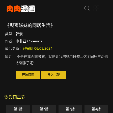
《與兩姊妹的同居生活》
类型：
韩漫
作者：
申非亚 Coremics
最后更新：
已完结 06/03/2024
简介：
不是在我面前脱衣，就是让我陪她们睡觉...这个同居生活也
太刺激了吧!
开始阅读
放入书架
漫画章节
第1話
第2話
第3話
第4話