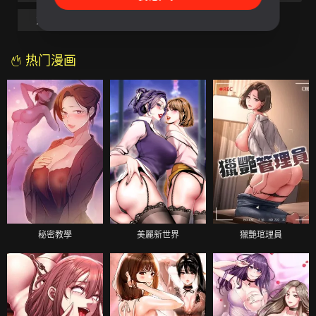
第49話
最終話
热门漫画
秘密教學
美麗新世界
獵艷琯理員