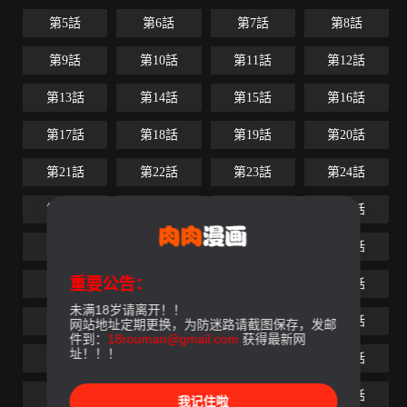
第5話
第6話
第7話
第8話
第9話
第10話
第11話
第12話
第13話
第14話
第15話
第16話
第17話
第18話
第19話
第20話
第21話
第22話
第23話
第24話
第25話
第26話
第27話
第28話
第29話
第30話
第31話
第32話
重要公告：
第33話
第34話
第35話
第36話
未满18岁请离开！！
第37話
第38話
第39話
第40話
网站地址定期更换，为防迷路请截图保存，发邮
件到：
18rouman@gmail.com
获得最新网
址！！！
第41話
第42話
第43話
第44話
第45話
第46話
第47話
第48話
我记住啦