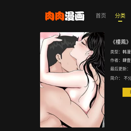
首页
分类
《樓鳳
类型：
韩漫
作者：
肆壹
最后更新：
简介：
不分