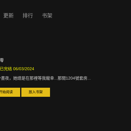
更新
排行
书架
》
零
已完结 06/03/2024
晝夜，她總是在那裡等我寵幸...那間1204號套房...
开始阅读
放入书架