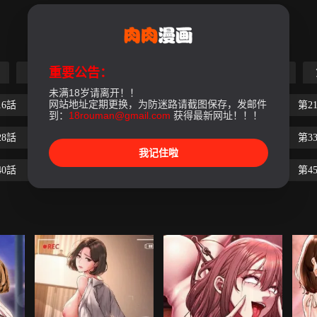
重要公告：
第5話
第6話
第7話
第8話
第9話
未满18岁请离开！！
网站地址定期更换，为防迷路请截图保存，发邮件
16話
第17話
第18話
第19話
第20話
第2
到：
18rouman@gmail.com
获得最新网址！！！
28話
第29話
第30話
第31話
第32話
第3
我记住啦
40話
第41話
第42話
第43話
第44話
第4