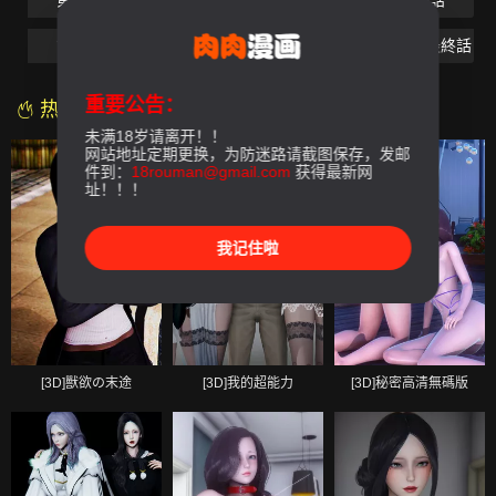
第05話
第06話
第07話
第08話
第09話
第10話
第11話
第12話-最終話
重要公告：
热门漫画
未满18岁请离开！！
网站地址定期更换，为防迷路请截图保存，发邮
件到：
18rouman@gmail.com
获得最新网
址！！！
我记住啦
[3D]獸欲の末途
[3D]我的超能力
[3D]秘密高清無碼版