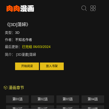
《[3D]蕩婦》
类型：
3D
作者：
不知名作者
最后更新：
已完结 06/03/2024
简介：
[3D漫畫]蕩婦
开始阅读
放入书架
漫画章节
第01話
第02話
第03話
第04話