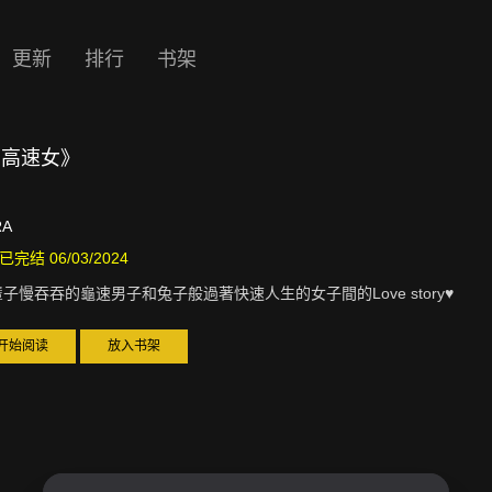
更新
排行
书架
男高速女》
RA
已完结 06/03/2024
子慢吞吞的龜速男子和兔子般過著快速人生的女子間的Love story♥
开始阅读
放入书架