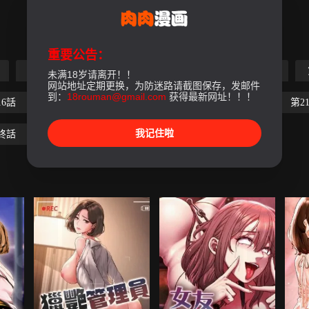
重要公告：
第5話
第6話
第7話
第8話
第9話
未满18岁请离开！！
网站地址定期更换，为防迷路请截图保存，发邮件
到：
18rouman@gmail.com
获得最新网址！！！
16話
第17話
第18話
第19話
第20話
第2
我记住啦
終話