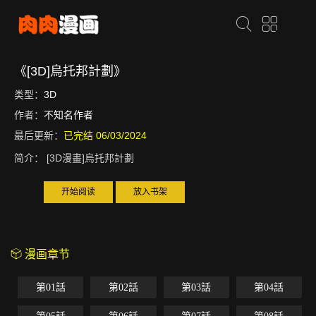
《[3D]烏托邦計劃》
类型：
3D
作者：
不知名作者
最后更新：
已完结 06/03/2024
简介：
[3D漫畫]烏托邦計劃
开始阅读
放入书架
漫画章节
第01話
第02話
第03話
第04話