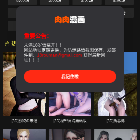
第05話
第06話
第07話
第08話
第09話
第10話
第11話
第12話
第13話
第14話
第15話-最終話
重要公告：
热门漫画
未满18岁请离开！！
网站地址定期更换，为防迷路请截图保存，发邮
件到：
18rouman@gmail.com
获得最新网
址！！！
我记住啦
[3D]獸欲の末途
[3D]秘密高清無碼版
[3D]黃蓉傳