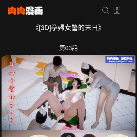
《[3D]孕婦女警的末日》
第03話