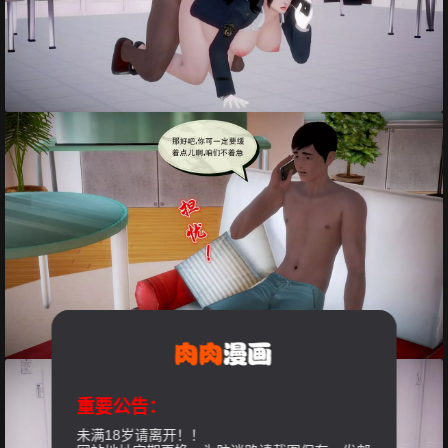
重要公告：
未满18岁请离开！！