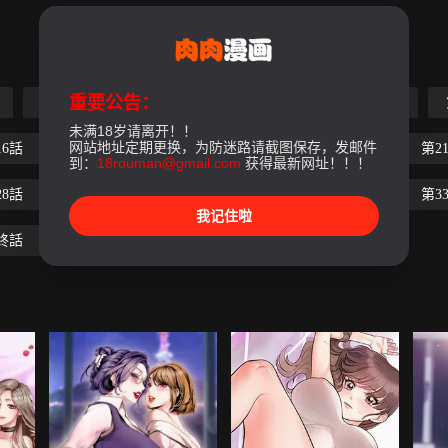
重要公告：
第5話
第6話
第7話
第8話
第9話
未满18岁请离开！！
网站地址定期更换，为防迷路请截图保存，发邮件
16話
第17話
第18話
第19話
第20話
第2
到：
18rouman@gmail.com
获得最新网址！！！
28話
第29話
第30話
第31話
第32話
第3
我记住啦
終話