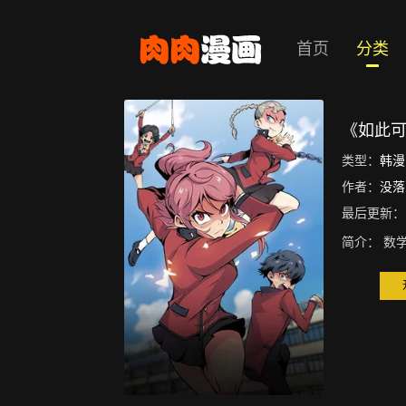
首页
分类
《如此可
类型：
韩漫
作者：
没落
最后更新：
简介：
数学