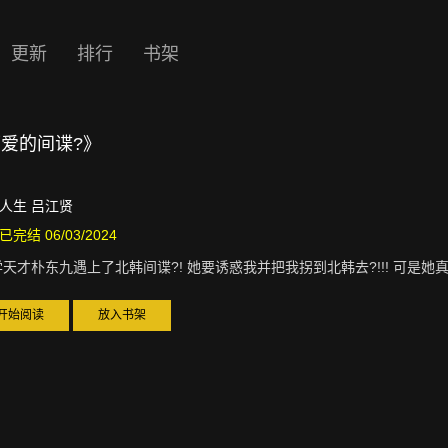
更新
排行
书架
爱的间谍?》
人生 吕江贤
已完结 06/03/2024
天才朴东九遇上了北韩间谍?! 她要诱惑我并把我拐到北韩去?!!! 可是她
开始阅读
放入书架