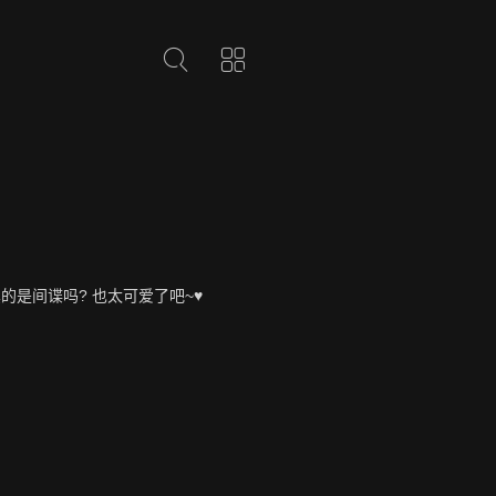
真的是间谍吗? 也太可爱了吧~♥