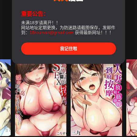
重要公告：
未满18岁请离开！！
网站地址定期更换，为防迷路请截图保存，发邮件
到：
18rouman@gmail.com
获得最新网址！！！
我记住啦