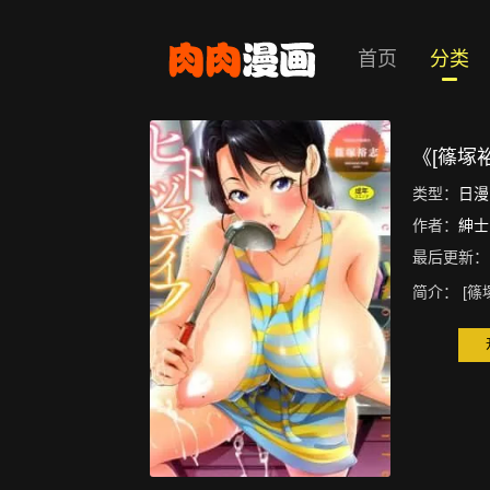
首页
分类
《[篠塚
类型：
日漫
作者：
紳士
最后更新：
简介：
[篠