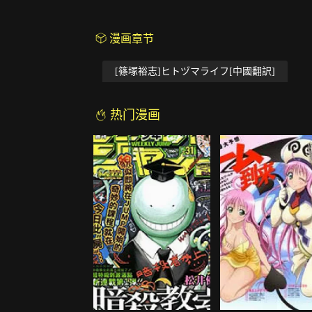
漫画章节
[篠塚裕志]ヒトヅマライフ[中國翻訳]
热门漫画