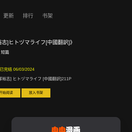
更新
排行
书架
裕志]ヒトヅマライフ[中國翻訳]》
短篇
已完结 06/03/2024
塚裕志] ヒトヅマライフ [中國翻訳]211P
开始阅读
放入书架