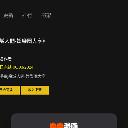
更新
排行
书架
]魔域人間-娛樂圈大亨》
名作者
已完结 06/03/2024
D漫畫]魔域人間-娛樂圈大亨
开始阅读
放入书架