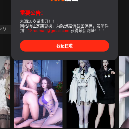
重要公告：
未满18岁请离开！！
网站地址定期更换，为防迷路请截图保存，发邮件
04話
第05話
第06話-最終話
到：
18rouman@gmail.com
获得最新网址！！！
我记住啦