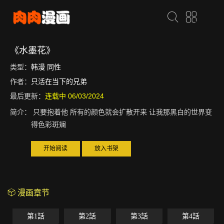
《水墨花》
类型：
韩漫
同性
作者：
只活在当下的兄弟
最后更新：
连载中 06/03/2024
简介：
只要抱着他 所有的颜色就会扩散开来 让我那黑白的世界变
得色彩斑斓
开始阅读
放入书架
漫画章节
第1話
第2話
第3話
第4話