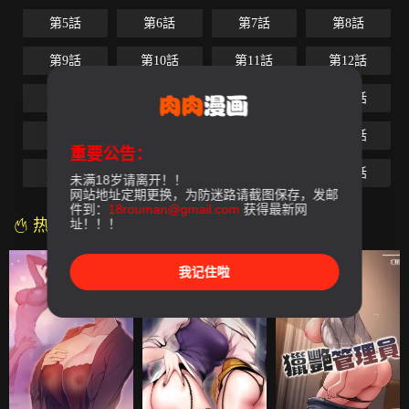
第5話
第6話
第7話
第8話
第9話
第10話
第11話
第12話
第13話
第14話
第15話
第16話
第17話
第18話
第19話
第20話
重要公告：
第21話
第22話
第23話
第24話
未满18岁请离开！！
网站地址定期更换，为防迷路请截图保存，发邮
件到：
18rouman@gmail.com
获得最新网
热门漫画
址！！！
我记住啦