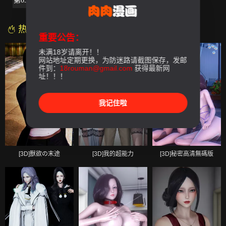
第05話-最終話
热门漫画
重要公告：
未满18岁请离开！！
网站地址定期更换，为防迷路请截图保存，发邮
件到：
18rouman@gmail.com
获得最新网
址！！！
我记住啦
[3D]獸欲の末途
[3D]我的超能力
[3D]秘密高清無碼版