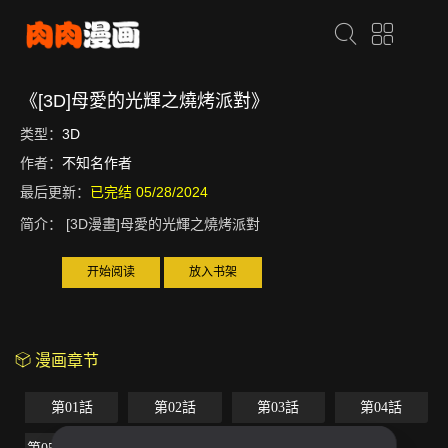
《[3D]母愛的光輝之燒烤派對》
类型：
3D
作者：
不知名作者
最后更新：
已完结 05/28/2024
简介：
[3D漫畫]母愛的光輝之燒烤派對
开始阅读
放入书架
漫画章节
第01話
第02話
第03話
第04話