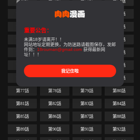
第49話
第50話
第51話
第52話
第53話
第54話
第55話
第56話
第57話
第58話
第59話
第60話
重要公告：
未满18岁请离开！！
第61話
第62話
第63話
第64話
网站地址定期更换，为防迷路请截图保存，发邮
件到：
18rouman@gmail.com
获得最新网
第65話
第66話
第67話
第68話
址！！！
第69話
第70話
第71話
第72話
我记住啦
第73話
第74話
第75話
第76話
第77話
第78話
第79話
第80話
第81話
第82話
第83話
第84話
第85話
第86話
第87話
第88話
第89話
第90話
第91話
第92話