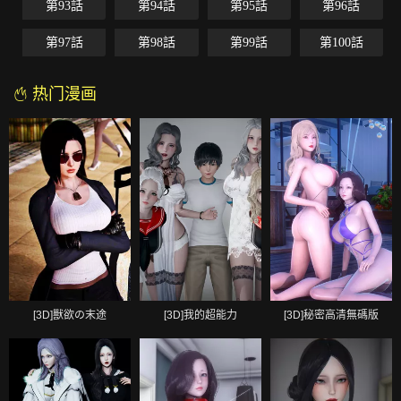
第93話
第94話
第95話
第96話
第97話
第98話
第99話
第100話
热门漫画
[3D]獸欲の末途
[3D]我的超能力
[3D]秘密高清無碼版