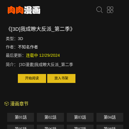
《[3D]我成瞭大反派_第二季》
类型：
3D
作者：
不知名作者
最后更新：
连载中 12/29/2024
简介：
[3D漫畫]我成瞭大反派_第二季
开始阅读
放入书架
漫画章节
第01話
第02話
第03話
第04話