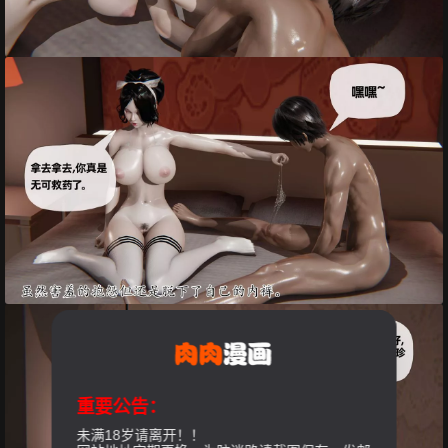
重要公告：
未满18岁请离开！！