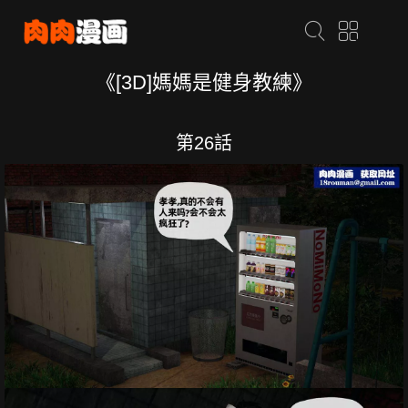
《[3D]媽媽是健身教練》
第26話