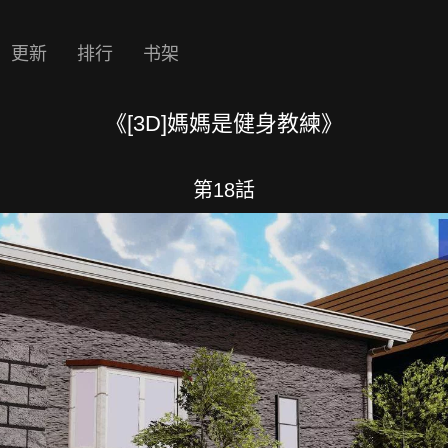
更新
排行
书架
《[3D]媽媽是健身教練》
第18話