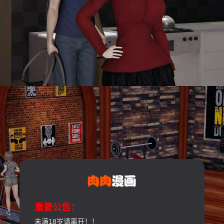
重要公告：
未满18岁请离开！！