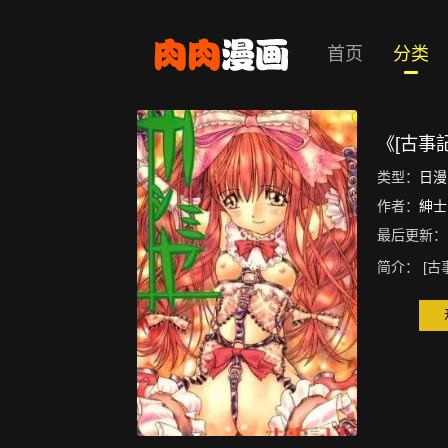
首页
分类
《[古事
类型：
日漫
作者：
紳士
最后更新：
简介：
[古