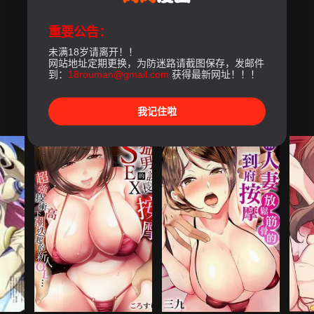
重要公告：
未满18岁请离开！！
网站地址定期更换，为防迷路请截图保存，发邮件
到：
18rouman@gmail.com
获得最新网址！！！
我记住啦