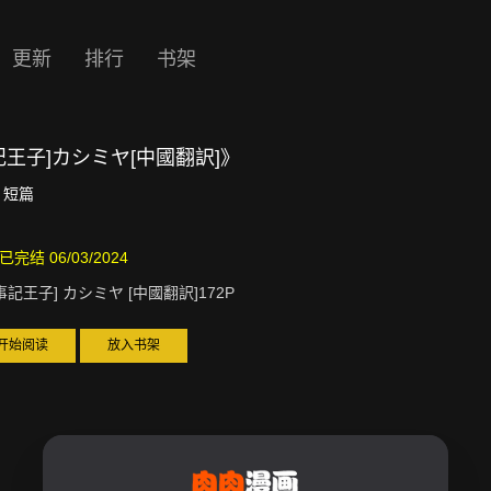
更新
排行
书架
記王子]カシミヤ[中國翻訳]》
短篇
已完结 06/03/2024
事記王子] カシミヤ [中國翻訳]172P
开始阅读
放入书架