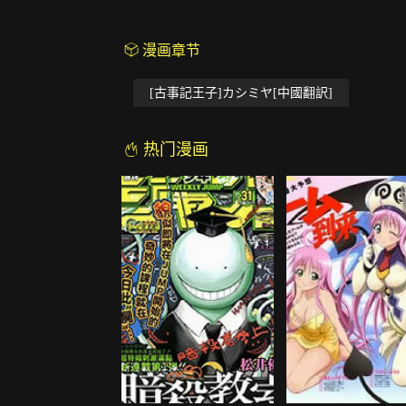
漫画章节
[古事記王子]カシミヤ[中國翻訳]
热门漫画