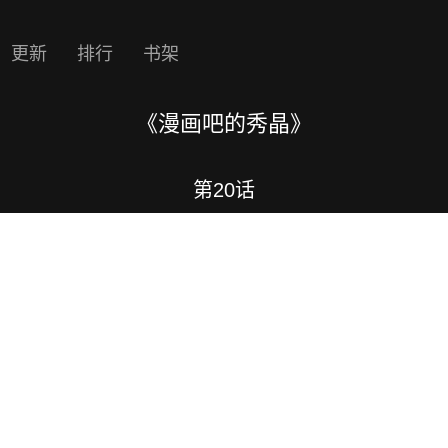
更新
排行
书架
《漫画吧的秀晶》
第20话