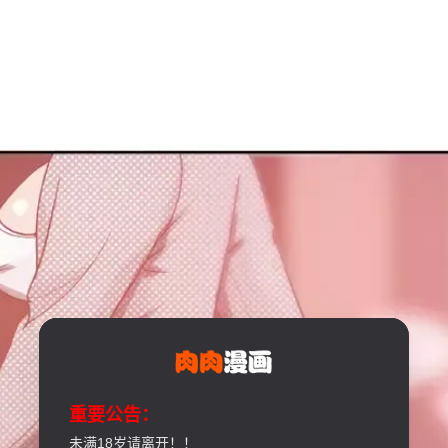
重要公告：
未满18岁请离开！！